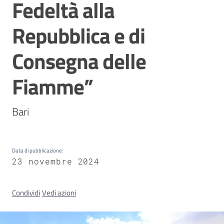
Fedeltà alla
Repubblica e di
Concorsi
Consegna delle
Istituti
Fiamme”
di
formazione
Bari
Data di pubblicazione
:
Contatti
23 novembre 2024
Condividi
Vedi azioni
Seguici
su