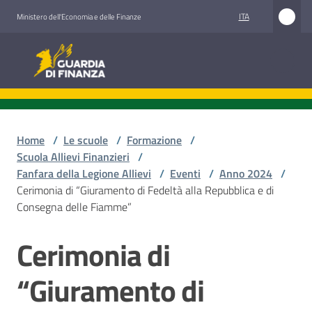
Vai al contenuto
Vai alla navigazione
Vai al footer
ITA
Ministero dell'Economia e delle Finanze
Guardia di Finanza
Guardia di Finanza
Chi
siamo
Home
/
Le scuole
/
Formazione
/
Scuola Allievi Finanzieri
/
Fanfara della Legione Allievi
/
Eventi
/
Anno 2024
/
Cerimonia di “Giuramento di Fedeltà alla Repubblica e di
Cosa
Consegna delle Fiamme”
facciamo
Cerimonia di
Salta al contenuto
Comunicazione
“Giuramento di
e
media