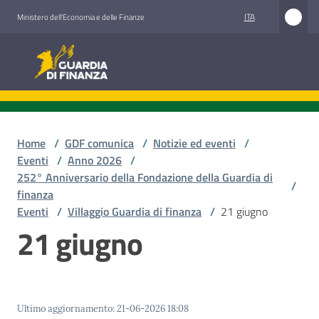
Vai al contenuto
Vai alla navigazione
Vai al footer
ITA
Ministero dell'Economia e delle Finanze
Guardia di Finanza
Guardia di Finanza
Chi
siamo
Home
/
GDF comunica
/
Notizie ed eventi
/
Eventi
/
Anno 2026
/
252° Anniversario della Fondazione della Guardia di
/
finanza
Cosa
Eventi
/
Villaggio Guardia di finanza
/
21 giugno
facciamo
21 giugno
Comunicazione
e
media
Ultimo aggiornamento
:
21-06-2026 18:08