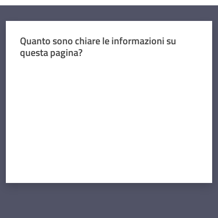
Concorsi
Quanto sono chiare le informazioni su
questa pagina?
Istituti
Valuta da 1 a 5 stelle
di
formazione
Contatti
Seguici
su