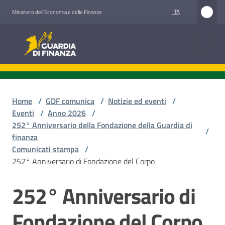
Vai al contenuto
Vai alla navigazione
Vai al footer
ITA
Ministero dell'Economia e delle Finanze
Guardia di Finanza
Guardia di Finanza
Chi
siamo
Home
/
GDF comunica
/
Notizie ed eventi
/
Eventi
/
Anno 2026
/
252° Anniversario della Fondazione della Guardia di
/
finanza
Cosa
Comunicati stampa
/
facciamo
252° Anniversario di Fondazione del Corpo
252° Anniversario di
Salta al contenuto
Comunicazione
e
Fondazione del Corpo
media