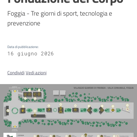
Foggia - Tre giorni di sport, tecnologia e 
Concorsi
prevenzione
Istituti
Data di pubblicazione
:
di
16 giugno 2026
formazione
Condividi
Vedi azioni
Contatti
Seguici
su