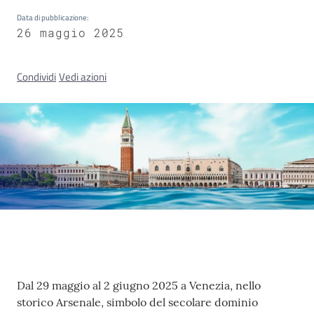
Data di pubblicazione
:
26 maggio 2025
Concorsi
Condividi
Vedi azioni
Istituti
di
formazione
Contatti
Contenuto
Seguici
Dal 29 maggio al 2 giugno 2025 a Venezia, nello
su
storico Arsenale, simbolo del secolare dominio