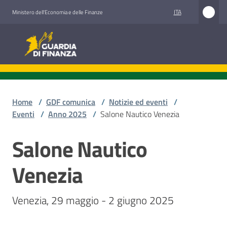
Vai al contenuto
Vai alla navigazione
Vai al footer
ITA
Ministero dell'Economia e delle Finanze
Guardia di Finanza
Guardia di Finanza
Chi
siamo
Home
/
GDF comunica
/
Notizie ed eventi
/
Eventi
/
Anno 2025
/
Salone Nautico Venezia
Salone Nautico
Cosa
Salta al contenuto
facciamo
Venezia
Comunicazione
Venezia, 29 maggio - 2 giugno 2025
e
media