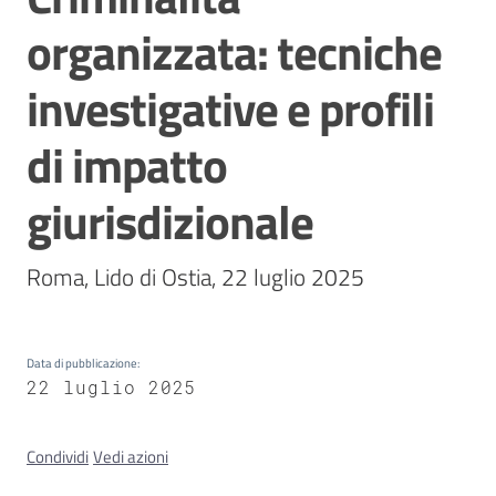
organizzata: tecniche
Concorsi
investigative e profili
di impatto
Istituti
di
giurisdizionale
formazione
Roma, Lido di Ostia, 22 luglio 2025
Contatti
Data di pubblicazione
:
22 luglio 2025
Seguici
Condividi
Vedi azioni
su