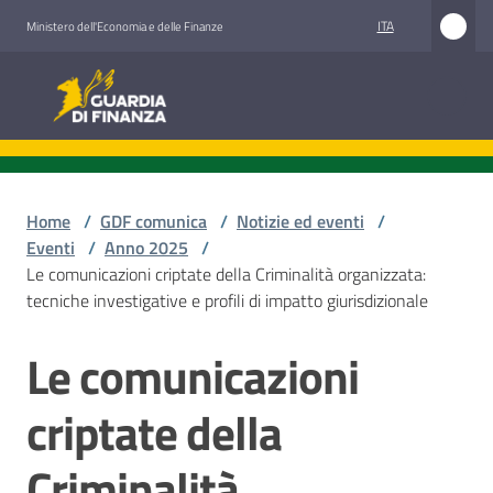
Vai al contenuto
Vai alla navigazione
Vai al footer
ITA
Ministero dell'Economia e delle Finanze
Guardia di Finanza
Guardia di Finanza
Chi
siamo
Home
/
GDF comunica
/
Notizie ed eventi
/
Eventi
/
Anno 2025
/
Le comunicazioni criptate della Criminalità organizzata:
tecniche investigative e profili di impatto giurisdizionale
Cosa
facciamo
Le comunicazioni
Salta al contenuto
criptate della
Comunicazione
e
Criminalità
media