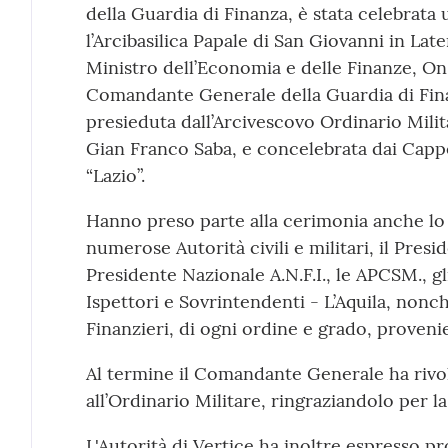
della Guardia di Finanza, è stata celebrat
l’Arcibasilica Papale di San Giovanni in Lat
Ministro dell’Economia e delle Finanze, On.
Comandante Generale della Guardia di Fin
presieduta dall’Arcivescovo Ordinario Milita
Gian Franco Saba, e concelebrata dai Cappel
“Lazio”.
Hanno preso parte alla cerimonia anche lo
numerose Autorità civili e militari, il Presi
Presidente Nazionale A.N.F.I., le APCSM., gli
Ispettori e Sovrintendenti - L’Aquila, nonc
Finanzieri, di ogni ordine e grado, proveni
Al termine il Comandante Generale ha rivol
all’Ordinario Militare, ringraziandolo per la
L'Autorità di Vertice ha inoltre espresso 