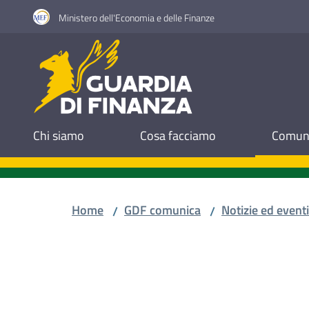
Vai al contenuto
Vai alla navigazione
Vai al footer
Ministero dell'Economia e delle Finanze
Guardia di Finanza
Chi siamo
Cosa facciamo
Comuni
Home
GDF comunica
Notizie ed eventi
/
/
Salta al contenuto