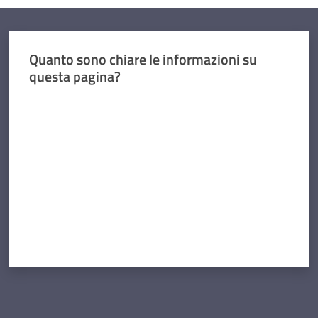
Concorsi
Quanto sono chiare le informazioni su
questa pagina?
Istituti
Valuta da 1 a 5 stelle
di
formazione
Contatti
Seguici
su