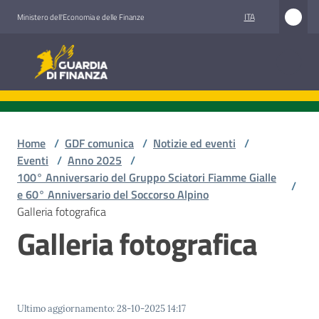
Vai al contenuto
Vai alla navigazione
Vai al footer
ITA
Ministero dell'Economia e delle Finanze
Guardia di Finanza
Guardia di Finanza
Chi
siamo
Home
/
GDF comunica
/
Notizie ed eventi
/
Eventi
/
Anno 2025
/
100° Anniversario del Gruppo Sciatori Fiamme Gialle
/
e 60° Anniversario del Soccorso Alpino
Cosa
Galleria fotografica
facciamo
Galleria fotografica
Comunicazione
e
media
Ultimo aggiornamento
:
28-10-2025 14:17