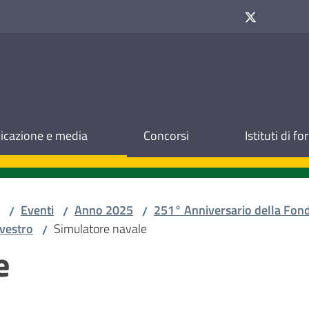
cazione e media
Concorsi
Istituti di f
Eventi
Anno 2025
251° Anniversario della Fond
/
/
/
lvestro
Simulatore navale
/
e