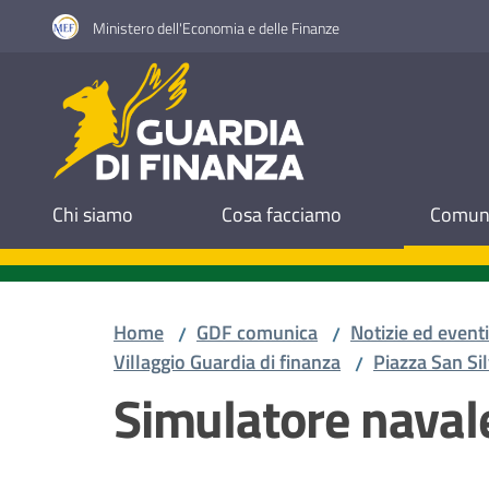
Vai al contenuto
Vai alla navigazione
Vai al footer
Ministero dell'Economia e delle Finanze
Guardia di Finanza
Chi siamo
Cosa facciamo
Comuni
Home
GDF comunica
Notizie ed eventi
/
/
Villaggio Guardia di finanza
Piazza San Si
/
Simulatore naval