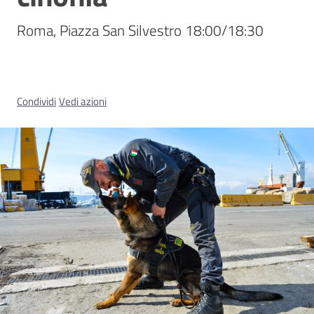
Roma, Piazza San Silvestro 18:00/18:30
Concorsi
Istituti
Condividi
Vedi azioni
di
formazione
Contatti
Seguici
su