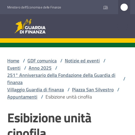
Vai al contenuto
Vai alla navigazione
Vai al footer
ITA
Ministero dell'Economia e delle Finanze
Guardia di Finanza
Guardia di Finanza
Chi
siamo
Home
/
GDF comunica
/
Notizie ed eventi
/
Eventi
/
Anno 2025
/
251° Anniversario della Fondazione della Guardia di
/
finanza
Cosa
Villaggio Guardia di finanza
/
Piazza San Silvestro
/
facciamo
Appuntamenti
/
Esibizione unità cinofila
Esibizione unità
Salta al contenuto
Comunicazione
e
cinofila
media