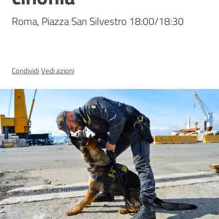
Roma, Piazza San Silvestro 18:00/18:30
Concorsi
Istituti
Condividi
Vedi azioni
di
formazione
Contatti
Seguici
su