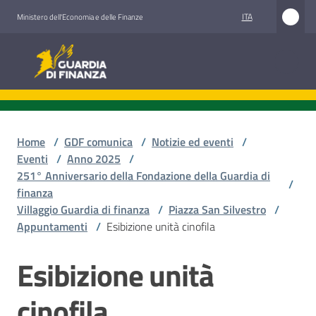
Vai al contenuto
Vai alla navigazione
Vai al footer
ITA
Ministero dell'Economia e delle Finanze
Guardia di Finanza
Guardia di Finanza
Chi
siamo
Home
/
GDF comunica
/
Notizie ed eventi
/
Eventi
/
Anno 2025
/
251° Anniversario della Fondazione della Guardia di
/
finanza
Cosa
Villaggio Guardia di finanza
/
Piazza San Silvestro
/
facciamo
Appuntamenti
/
Esibizione unità cinofila
Esibizione unità
Salta al contenuto
Comunicazione
e
cinofila
media