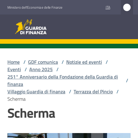
Vai al contenuto
Vai alla navigazione
Vai al footer
ITA
Ministero dell'Economia e delle Finanze
Guardia di Finanza
Guardia di Finanza
Chi
siamo
Home
/
GDF comunica
/
Notizie ed eventi
/
Eventi
/
Anno 2025
/
251° Anniversario della Fondazione della Guardia di
/
finanza
Cosa
Villaggio Guardia di finanza
/
Terrazza del Pincio
/
facciamo
Scherma
Scherma
Comunicazione
e
media