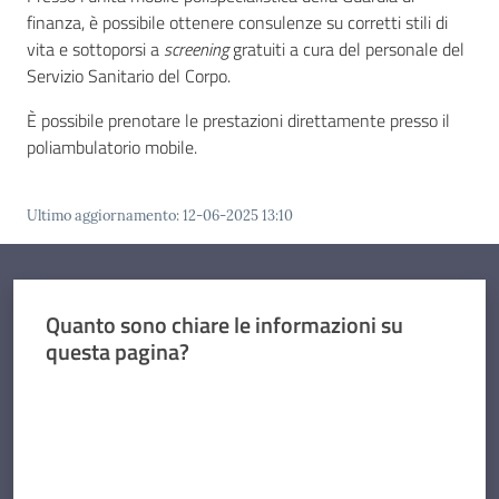
finanza, è possibile ottenere consulenze su corretti stili di
vita e sottoporsi a
screening
gratuiti a cura del personale del
Concorsi
Servizio Sanitario del Corpo.
È possibile prenotare le prestazioni direttamente presso il
poliambulatorio mobile.
Istituti
di
formazione
Ultimo aggiornamento
:
12-06-2025 13:10
Quanto sono chiare le informazioni su
questa pagina?
Contatti
Valuta da 1 a 5 stelle
Seguici
su