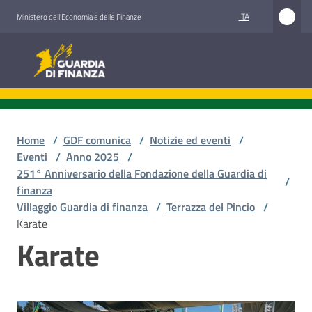
Vai al contenuto
Vai alla navigazione
Vai al footer
ITA
Ministero dell'Economia e delle Finanze
Guardia di Finanza
Guardia di Finanza
Chi
siamo
Home
/
GDF comunica
/
Notizie ed eventi
/
Eventi
/
Anno 2025
/
251° Anniversario della Fondazione della Guardia di
/
finanza
Cosa
Villaggio Guardia di finanza
/
Terrazza del Pincio
/
facciamo
Karate
Karate
Comunicazione
e
media