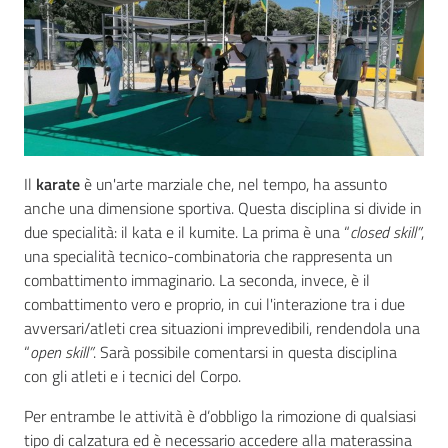
Concorsi
Istituti
di
Il
karate
è un'arte marziale che, nel tempo, ha assunto
formazione
anche una dimensione sportiva. Questa disciplina si divide in
due specialità: il kata e il kumite. La prima è una “
closed skill”
,
una specialità tecnico-combinatoria che rappresenta un
combattimento immaginario. La seconda, invece, è il
combattimento vero e proprio, in cui l'interazione tra i due
Contatti
avversari/atleti crea situazioni imprevedibili, rendendola una
“
open skill”
. Sarà possibile comentarsi in questa disciplina
con gli atleti e i tecnici del Corpo.
Seguici
Per entrambe le attività è d’obbligo la rimozione di qualsiasi
su
tipo di calzatura ed è necessario accedere alla materassina