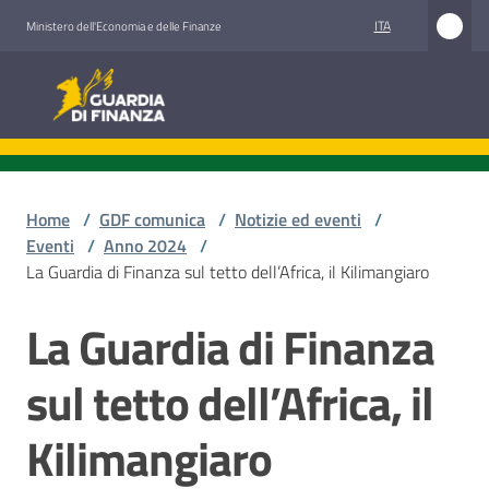
Vai al contenuto
Vai alla navigazione
Vai al footer
ITA
Ministero dell'Economia e delle Finanze
Guardia di Finanza
Guardia di Finanza
Chi
siamo
Home
/
GDF comunica
/
Notizie ed eventi
/
Eventi
/
Anno 2024
/
La Guardia di Finanza sul tetto dell’Africa, il Kilimangiaro
Cosa
La Guardia di Finanza
facciamo
Salta al contenuto
sul tetto dell’Africa, il
Comunicazione
Kilimangiaro
e
media