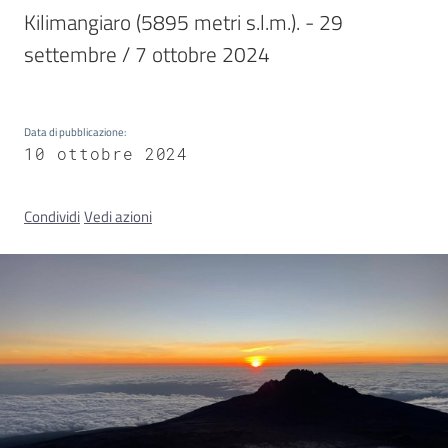
Kilimangiaro (5895 metri s.l.m.). - 29 
settembre / 7 ottobre 2024 
Concorsi
Data di pubblicazione
:
Istituti
10 ottobre 2024
di
formazione
Condividi
Vedi azioni
Contatti
Seguici
su