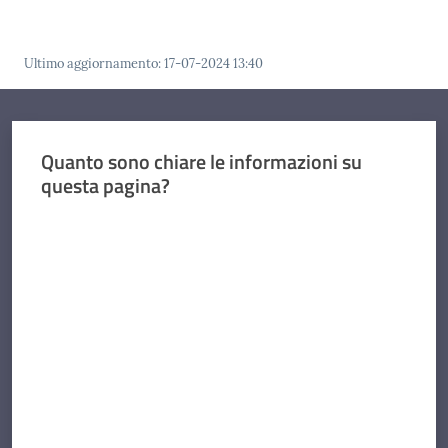
Concorsi
Ultimo aggiornamento
:
17-07-2024 13:40
Istituti
Quanto sono chiare le informazioni su
di
questa pagina?
formazione
Valuta da 1 a 5 stelle
Contatti
Seguici
su