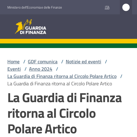
Vai al contenuto
Vai alla navigazione
Vai al footer
ITA
Ministero dell'Economia e delle Finanze
Guardia di Finanza
Guardia di Finanza
Chi
siamo
Home
/
GDF comunica
/
Notizie ed eventi
/
Eventi
/
Anno 2024
/
La Guardia di Finanza ritorna al Circolo Polare Artico
/
La Guardia di Finanza ritorna al Circolo Polare Artico
Cosa
La Guardia di Finanza
facciamo
ritorna al Circolo
Comunicazione
Polare Artico
e
media