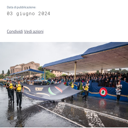
Data di pubblicazione
:
03 giugno 2024
Concorsi
Condividi
Vedi azioni
Istituti
di
formazione
Contatti
Seguici
su