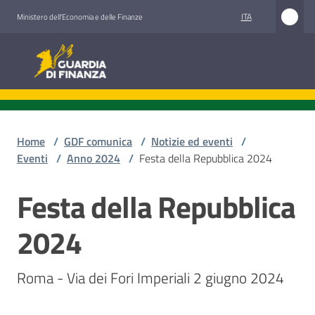
Vai al contenuto
Vai alla navigazione
Vai al footer
ITA
Ministero dell'Economia e delle Finanze
Guardia di Finanza
Guardia di Finanza
Chi
siamo
Home
/
GDF comunica
/
Notizie ed eventi
/
Eventi
/
Anno 2024
/
Festa della Repubblica 2024
Festa della Repubblica
Cosa
Salta al contenuto
facciamo
2024
Comunicazione
Roma - Via dei Fori Imperiali 2 giugno 2024
e
media