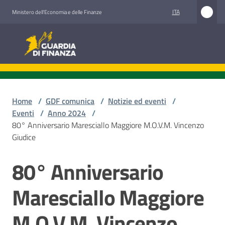
Vai al contenuto
Vai alla navigazione
Vai al footer
ITA
Ministero dell'Economia e delle Finanze
Guardia di Finanza
Guardia di Finanza
Chi
siamo
Home
/
GDF comunica
/
Notizie ed eventi
/
Eventi
/
Anno 2024
/
80° Anniversario Maresciallo Maggiore M.O.V.M. Vincenzo
Giudice
Cosa
facciamo
80° Anniversario
Salta al contenuto
Maresciallo Maggiore
Comunicazione
e
M.O.V.M. Vincenzo
media