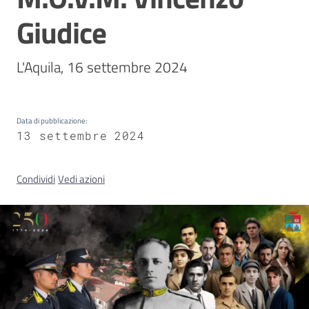
Giudice
Concorsi
L'Aquila, 16 settembre 2024
Istituti
di
Data di pubblicazione
:
formazione
13 settembre 2024
Condividi
Vedi azioni
Contatti
Seguici
su