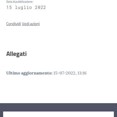
Data di pubblicazione
:
15 luglio 2022
Concorsi
Condividi
Vedi azioni
Istituti
di
formazione
Allegati
Ultimo aggiornamento
:
15-07-2022, 13:16
Contatti
Seguici
su