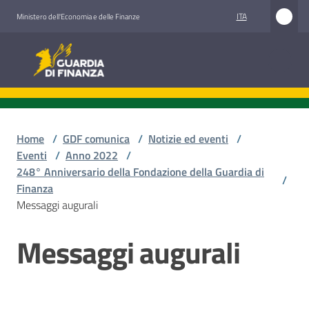
Vai al contenuto
Vai alla navigazione
Vai al footer
ITA
Ministero dell'Economia e delle Finanze
Guardia di Finanza
Guardia di Finanza
Chi
siamo
Home
/
GDF comunica
/
Notizie ed eventi
/
Eventi
/
Anno 2022
/
248° Anniversario della Fondazione della Guardia di
/
Finanza
Cosa
Messaggi augurali
facciamo
Messaggi augurali
Salta al contenuto
Comunicazione
e
media