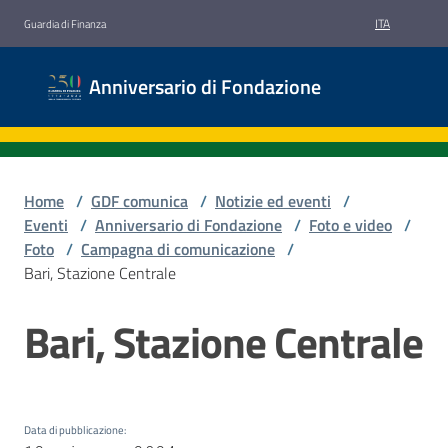
Vai al contenuto
Vai alla navigazione
Vai al footer
ITA
Guardia di Finanza
Anniversario
Anniversario di Fondazione
di
Fondazione
Home
/
GDF comunica
/
Notizie ed eventi
/
Eventi
Eventi
/
Anniversario di Fondazione
/
Foto e video
/
Foto
/
Campagna di comunicazione
/
Bari, Stazione Centrale
Foto
e
Bari, Stazione Centrale
Salta al contenuto
Video
Menu selezionato
Iniziative
Data di pubblicazione
: