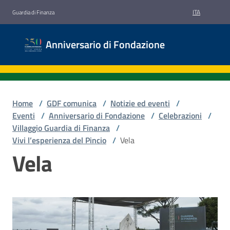
Vai al contenuto
Vai alla navigazione
Vai al footer
ITA
Guardia di Finanza
Anniversario
Anniversario di Fondazione
di
Fondazione
Home
/
GDF comunica
/
Notizie ed eventi
/
Eventi
Eventi
/
Anniversario di Fondazione
/
Celebrazioni
/
Villaggio Guardia di Finanza
/
Vivi l’esperienza del Pincio
/
Vela
Foto
Vela
e
Video
Iniziative