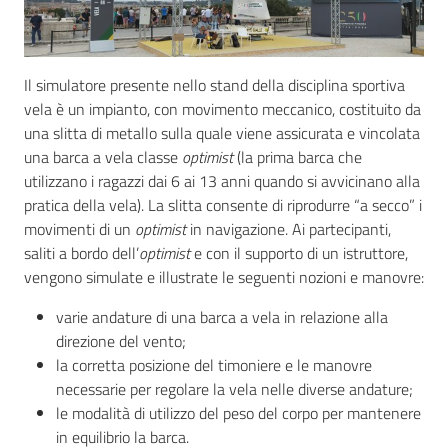
Comunicati
stampa
Archivio
Il simulatore presente nello stand della disciplina sportiva
vela è un impianto, con movimento meccanico, costituito da
una slitta di metallo sulla quale viene assicurata e vincolata
una barca a vela classe
optimist
(la prima barca che
utilizzano i ragazzi dai 6 ai 13 anni quando si avvicinano alla
pratica della vela). La slitta consente di riprodurre “a secco” i
Chi siamo
movimenti di un
optimist
in navigazione. Ai partecipanti,
saliti a bordo dell’
optimist
e con il supporto di un istruttore,
vengono simulate e illustrate le seguenti nozioni e manovre:
Cosa facciamo
varie andature di una barca a vela in relazione alla
direzione del vento;
Comunicazione
la corretta posizione del timoniere e le manovre
e media
necessarie per regolare la vela nelle diverse andature;
le modalità di utilizzo del peso del corpo per mantenere
Concorsi
in equilibrio la barca.