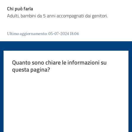
Chi può farla
Istituti di
Adulti, bambini da 5 anni accompagnati dai genitori.
formazione
Ultimo aggiornamento
:
05-07-2024 18:04
Quanto sono chiare le informazioni su
questa pagina?
Valuta da 1 a 5 stelle