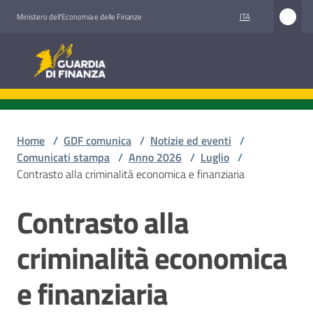
Vai al contenuto
Vai alla navigazione
Vai al footer
ITA
Ministero dell'Economia e delle Finanze
Guardia di Finanza
Guardia di Finanza
Chi
siamo
Home
/
GDF comunica
/
Notizie ed eventi
/
Comunicati stampa
/
Anno 2026
/
Luglio
/
Contrasto alla criminalità economica e finanziaria
Cosa
Contrasto alla
facciamo
Salta al contenuto
criminalità economica
Comunicazione
e finanziaria
e
media