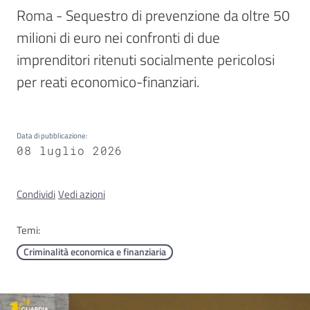
Roma - Sequestro di prevenzione da oltre 50 
milioni di euro nei confronti di due 
Concorsi
imprenditori ritenuti socialmente pericolosi 
per reati economico-finanziari.
Istituti
di
formazione
Data di pubblicazione
:
08 luglio 2026
Condividi
Vedi azioni
Contatti
Temi:
Criminalità economica e finanziaria
Seguici
su