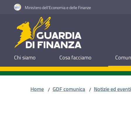
Vai al contenuto
Vai alla navigazione
Vai al footer
Ministero dell'Economia e delle Finanze
Guardia di Finanza
Chi siamo
Cosa facciamo
Comuni
Home
GDF comunica
Notizie ed eventi
/
/
Salta al contenuto