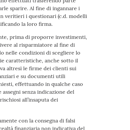
no effettuati trasferendo parte
rle sparire. Al fine di ingannare i
 veritieri i questionari (c.d. modelli
ificando la loro firma.
nte, prima di proporre investimenti,
vere al risparmiatore al fine di
o nelle condizioni di scegliere lo
e caratteristiche, anche sotto il
va altresì le firme dei clienti sui
nziari e su documenti utili
hiesti, effettuando in qualche caso
re assegni senza indicazione del
ischiosi all’insaputa dei
amente con la consegna di falsi
ealtà finanziaria non indicativa del