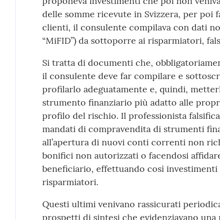
proponeva investimenti che poi non veniva
delle somme ricevute in Svizzera, per poi fa
clienti, il consulente compilava con dati non
“MiFID”) da sottoporre ai risparmiatori, fals
Si tratta di documenti che, obbligatoriame
il consulente deve far compilare e sottoscri
profilarlo adeguatamente e, quindi, metterl
strumento finanziario più adatto alle propri
profilo del rischio. Il professionista falsifica
mandati di compravendita di strumenti fina
all’apertura di nuovi conti correnti non ric
bonifici non autorizzati o facendosi affida
beneficiario, effettuando così investimenti r
risparmiatori.
Questi ultimi venivano rassicurati periodic
prospetti di sintesi che evidenziavano una r