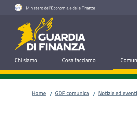
Vai al contenuto
Vai alla navigazione
Vai al footer
Ministero dell'Economia e delle Finanze
Guardia di Finanza
Chi siamo
Cosa facciamo
Comuni
Home
GDF comunica
Notizie ed eventi
/
/
Salta al contenuto