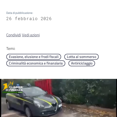
Data di pubblicazione
:
Concorsi
26 febbraio 2026
Condividi
Vedi azioni
Istituti
di
Temi:
formazione
Evasione, elusione e frodi fiscali
Lotta al sommerso
Criminalità economica e finanziaria
Antiriciclaggio
Contatti
Seguici
su