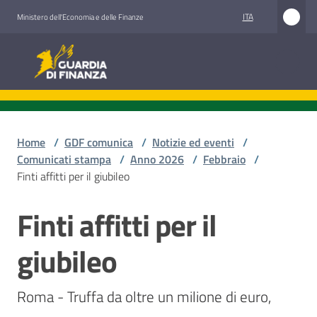
Vai al contenuto
Vai alla navigazione
Vai al footer
ITA
Ministero dell'Economia e delle Finanze
Guardia di Finanza
Guardia di Finanza
Chi
siamo
Home
/
GDF comunica
/
Notizie ed eventi
/
Comunicati stampa
/
Anno 2026
/
Febbraio
/
Finti affitti per il giubileo
Cosa
Finti affitti per il
facciamo
Salta al contenuto
giubileo
Comunicazione
e
Roma - Truffa da oltre un milione di euro,
media