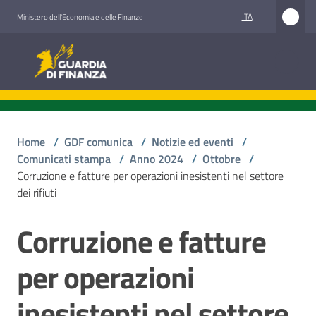
Vai al contenuto
Vai alla navigazione
Vai al footer
ITA
Ministero dell'Economia e delle Finanze
Guardia di Finanza
Guardia di Finanza
Chi
siamo
Home
/
GDF comunica
/
Notizie ed eventi
/
Comunicati stampa
/
Anno 2024
/
Ottobre
/
Corruzione e fatture per operazioni inesistenti nel settore
dei rifiuti
Cosa
facciamo
Corruzione e fatture
Salta al contenuto
per operazioni
Comunicazione
e
inesistenti nel settore
media