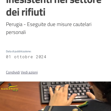
dei rifiuti
Concorsi
Perugia - Eseguite due misure cautelari 
personali
Istituti
di
formazione
Data di pubblicazione
:
01 ottobre 2024
Condividi
Vedi azioni
Contatti
Seguici
su