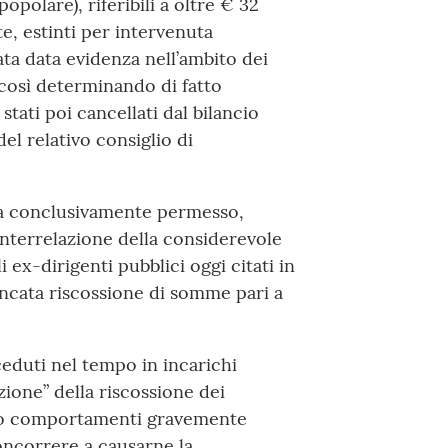
opolare), riferibili a oltre € 32
te, estinti per intervenuta
ata data evidenza nell’ambito dei
così determinando di fatto
stati poi cancellati dal bilancio
el relativo consiglio di
 ha conclusivamente permesso,
interrelazione della considerevole
i ex-dirigenti pubblici oggi citati in
mancata riscossione di somme pari a
ceduti nel tempo in incarichi
zione” della riscossione dei
uto comportamenti gravemente
concorrere a causarne la