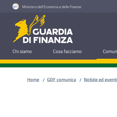
Vai al contenuto
Vai alla navigazione
Vai al footer
Ministero dell'Economia e delle Finanze
Guardia di Finanza
Chi siamo
Cosa facciamo
Comuni
Home
GDF comunica
Notizie ed eventi
/
/
Salta al contenuto