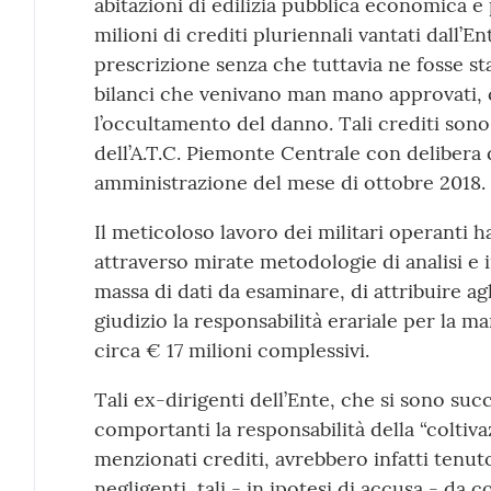
abitazioni di edilizia pubblica economica e p
milioni di crediti pluriennali vantati dall’En
prescrizione senza che tuttavia ne fosse st
bilanci che venivano man mano approvati, 
l’occultamento del danno. Tali crediti sono 
dell’A.T.C. Piemonte Centrale con delibera d
amministrazione del mese di ottobre 2018.
Il meticoloso lavoro dei militari operanti
attraverso mirate metodologie di analisi e 
massa di dati da esaminare, di attribuire agl
giudizio la responsabilità erariale per la 
circa € 17 milioni complessivi.
Tali ex-dirigenti dell’Ente, che si sono suc
comportanti la responsabilità della “coltiva
menzionati crediti, avrebbero infatti ten
negligenti, tali - in ipotesi di accusa - da 