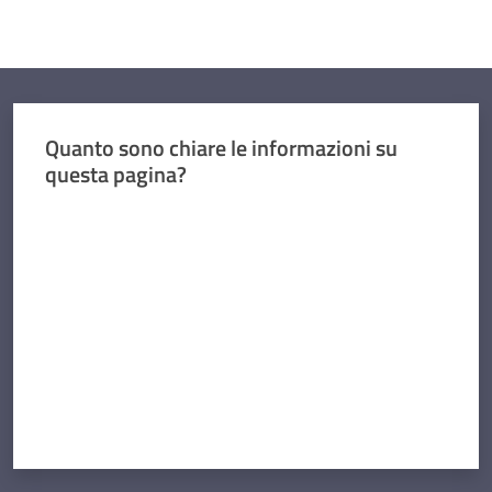
Concorsi
Quanto sono chiare le informazioni su
Istituti
questa pagina?
di
formazione
Valuta da 1 a 5 stelle
Contatti
Seguici
su