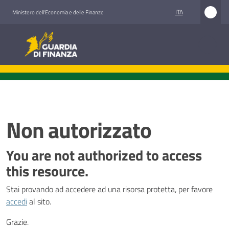
Vai al contenuto
Vai alla navigazione
Vai al footer
ITA
Ministero dell'Economia e delle Finanze
Guardia di Finanza
Guardia di Finanza
Chi
siamo
Non autorizzato
Cosa
You are not authorized to access
facciamo
this resource.
Stai provando ad accedere ad una risorsa protetta, per favore
Comunicazione
accedi
al sito.
e
media
Grazie.