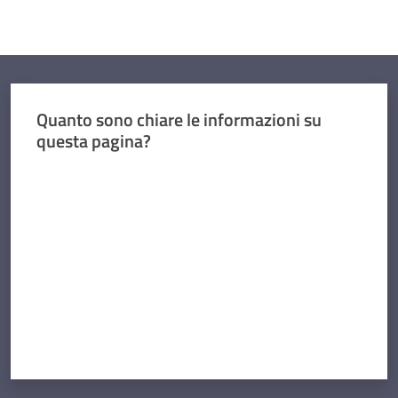
Concorsi
Quanto sono chiare le informazioni su
Istituti
questa pagina?
di
formazione
Valuta da 1 a 5 stelle
Contatti
Seguici
su