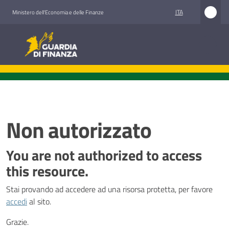
Vai al contenuto
Vai alla navigazione
Vai al footer
ITA
Ministero dell'Economia e delle Finanze
Guardia di Finanza
Guardia di Finanza
Chi
siamo
Non autorizzato
Cosa
You are not authorized to access
facciamo
this resource.
Stai provando ad accedere ad una risorsa protetta, per favore
Comunicazione
accedi
al sito.
e
media
Grazie.