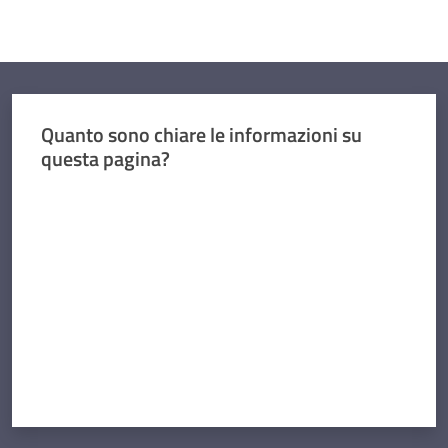
Concorsi
Quanto sono chiare le informazioni su
Istituti
questa pagina?
di
formazione
Valuta da 1 a 5 stelle
Contatti
Seguici
su