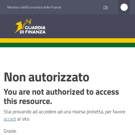
Vai al contenuto
Vai alla navigazione
Vai al footer
ITA
Ministero dell'Economia e delle Finanze
Guardia di Finanza
Guardia di Finanza
Chi
siamo
Non autorizzato
Cosa
You are not authorized to access
facciamo
this resource.
Stai provando ad accedere ad una risorsa protetta, per favore
Comunicazione
accedi
al sito.
e
media
Grazie.