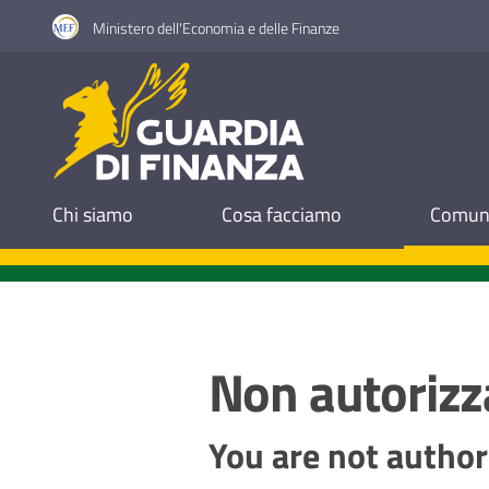
Vai al contenuto
Vai alla navigazione
Vai al footer
Ministero dell'Economia e delle Finanze
Guardia di Finanza
Chi siamo
Cosa facciamo
Comuni
Non autorizz
You are not author