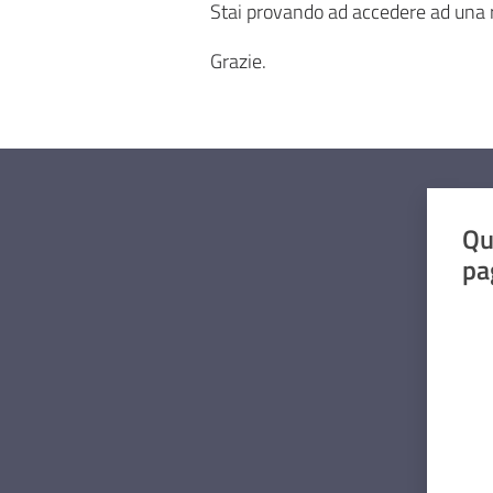
Stai provando ad accedere ad una r
Grazie.
Qu
pa
Valut