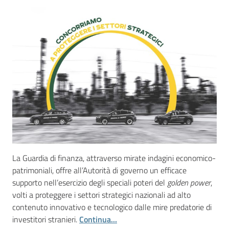
Concorsi
Istituti
di
formazione
La Guardia di finanza, attraverso mirate indagini economico-
Contatti
patrimoniali, offre all’Autorità di governo un efficace
supporto nell’esercizio degli speciali poteri del
golden power
,
volti a proteggere i settori strategici nazionali ad alto
Seguici
contenuto innovativo e tecnologico dalle mire predatorie di
su
investitori stranieri.
Continua...