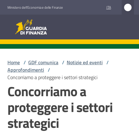
Vai al contenuto
Vai alla navigazione
Vai al footer
ITA
Ministero dell'Economia e delle Finanze
Guardia di Finanza
Guardia di Finanza
Chi
siamo
Home
/
GDF comunica
/
Notizie ed eventi
/
Approfondimenti
/
Concorriamo a proteggere i settori strategici
Concorriamo a
Cosa
facciamo
proteggere i settori
strategici
Comunicazione
e
media