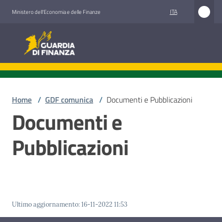
Vai al contenuto
Vai alla navigazione
Vai al footer
ITA
Ministero dell'Economia e delle Finanze
Guardia di Finanza
Guardia di Finanza
Chi
siamo
Home
/
GDF comunica
/
Documenti e Pubblicazioni
Documenti e
Pubblicazioni
Cosa
facciamo
Comunicazione
e
Ultimo aggiornamento
:
16-11-2022 11:53
media