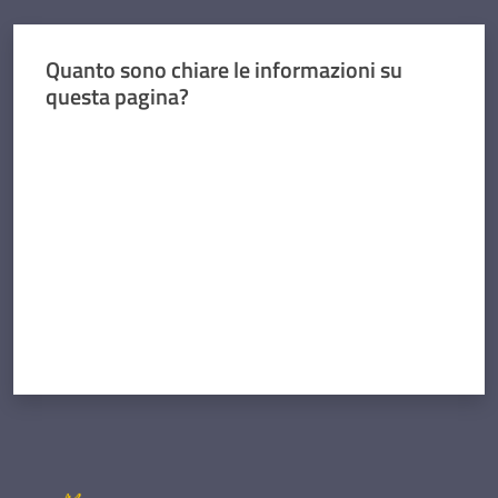
Quanto sono chiare le informazioni su
Concorsi
questa pagina?
Valuta da 1 a 5 stelle
Istituti
di
formazione
Contatti
Seguici
su