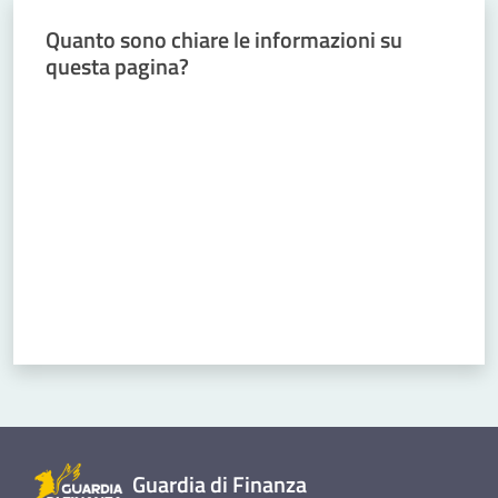
Menu selezionato
Quanto sono chiare le informazioni su
Comunicazioni
questa pagina?
Valuta da 1 a 5 stelle
Chi siamo
Cosa facciamo
Comunicazione
e media
Concorsi
Istituti di
Guardia di Finanza