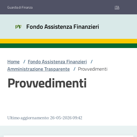
Vai al contenuto
Vai alla navigazione
Vai al footer
ITA
Guardia di Finanza
Fondo
Fondo Assistenza Finanzieri
Assistenza
Finanzieri
Home
/
Fondo Assistenza Finanzieri
/
Chi
Amministrazione Trasparente
/
Provvedimenti
siamo
Provvedimenti
Bandi
di
gara
Ultimo aggiornamento
:
26-05-2026 09:42
Amministrazione
trasparente