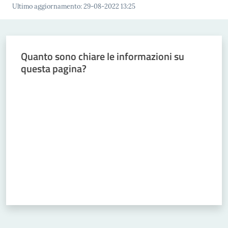
Ultimo aggiornamento
:
29-08-2022 13:25
Menu selezionato
Comunicazioni
Quanto sono chiare le informazioni su
questa pagina?
Chi siamo
Valuta da 1 a 5 stelle
Cosa facciamo
Comunicazione
e media
Concorsi
Istituti di