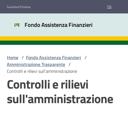
Vai al contenuto
Vai alla navigazione
Vai al footer
ITA
Guardia di Finanza
Fondo
Fondo Assistenza Finanzieri
Assistenza
Finanzieri
Home
/
Fondo Assistenza Finanzieri
/
Chi
Amministrazione Trasparente
/
siamo
Controlli e rilievi sull'amministrazione
Controlli e rilievi
Bandi
sull'amministrazione
di
gara
Amministrazione
trasparente