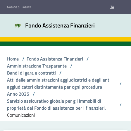
Vai al contenuto
Vai alla navigazione
Vai al footer
ITA
Guardia di Finanza
Fondo
Fondo Assistenza Finanzieri
Assistenza
Finanzieri
Home
/
Fondo Assistenza Finanzieri
/
Chi
Amministrazione Trasparente
/
siamo
Bandi di gara e contratti
/
Atti delle amministrazioni aggiudicatrici e degli enti
/
aggiudicatori distintamente per ogni procedura
Bandi
Anno 2025
/
di
Servizio assicurativo globale per gli immobili di
/
gara
proprietà del Fondo di assistenza per i finanzieri.
Comunicazioni
Amministrazione
trasparente