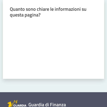
Menu selezionato
Quanto sono chiare le informazioni su
Comunicazioni
questa pagina?
Valuta da 1 a 5 stelle
Chi siamo
Cosa facciamo
Comunicazione
e media
Concorsi
Istituti di
Guardia di Finanza