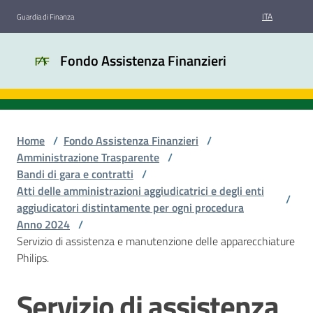
Vai al contenuto
Vai alla navigazione
Vai al footer
ITA
Guardia di Finanza
Fondo
Fondo Assistenza Finanzieri
Assistenza
Finanzieri
Home
/
Fondo Assistenza Finanzieri
/
Chi
Amministrazione Trasparente
/
siamo
Bandi di gara e contratti
/
Atti delle amministrazioni aggiudicatrici e degli enti
/
aggiudicatori distintamente per ogni procedura
Bandi
Anno 2024
/
di
Servizio di assistenza e manutenzione delle apparecchiature
gara
Philips.
Servizio di assistenza
Amministrazione
Salta al contenuto
trasparente