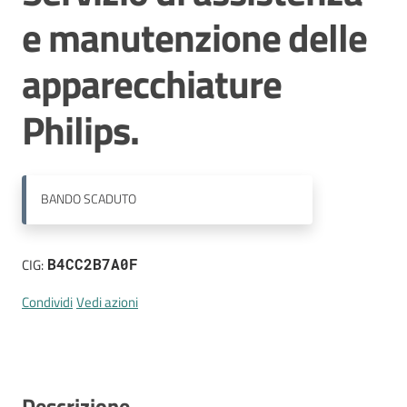
e manutenzione delle
Menu selezionato
Comunicazioni
apparecchiature
Philips.
Chi siamo
BANDO
SCADUTO
Cosa facciamo
CIG:
B4CC2B7A0F
Comunicazione
e media
Condividi
Vedi azioni
Concorsi
Istituti di
Descrizione