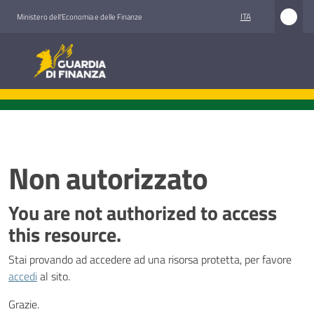
Vai al contenuto
Vai alla navigazione
Vai al footer
ITA
Ministero dell'Economia e delle Finanze
Guardia di Finanza
Guardia di Finanza
Chi
siamo
Non autorizzato
Bandi
You are not authorized to access
di
this resource.
gara
Stai provando ad accedere ad una risorsa protetta, per favore
Amministrazione
accedi
al sito.
trasparente
Menu selezionato
Grazie.