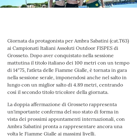
Fiamme
Gialle
Seguici
Contenuto
Giornata da protagonista per Ambra Sabatini (cat.T63)
su
ai Campionati Italiani Assoluti Outdoor FISPES di
Grosseto. Dopo aver conquistato nella sessione
mattutina il titolo italiano dei 100 metri con un tempo
di 14"75, l'atleta delle Fiamme Gialle, è tornata in gara
nella sessione serale, imponendosi anche nel salto in
lungo con un miglior salto di 4.89 metri, centrando
Chi siamo
così il secondo titolo tricolore della giornata.
La doppia affermazione di Grosseto rappresenta
Cosa facciamo
un'importante conferma del suo stato di forma in
vista dei prossimi appuntamenti internazionali, con
Ambra Sabatini pronta a rappresentare ancora una
Comunicazione
volta le Fiamme Gialle ai massimi livelli.