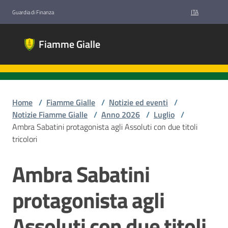
Vai al contenuto
Vai alla navigazione
Vai al footer
ITA
Guardia di Finanza
Fiamme
Fiamme Gialle
Gialle
Gruppi
Sportivi
Guardia di
Finanza
Home
/
Fiamme Gialle
/
Notizie ed eventi
/
Notizie Fiamme Gialle
/
Anno 2026
/
Luglio
/
Ambra Sabatini protagonista agli Assoluti con due titoli
tricolori
Chi
siamo
Ambra Sabatini
Salta al contenuto
protagonista agli
Discipline
Assoluti con due titoli