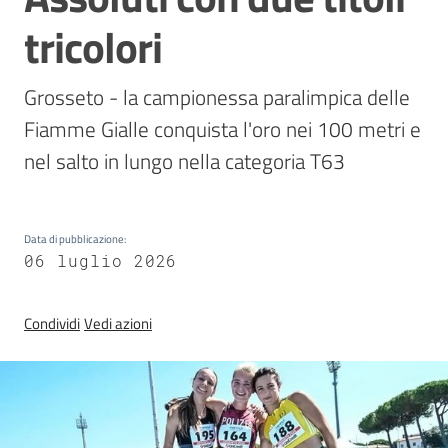
Sezioni
tricolori
giovanili
Grosseto - la campionessa paralimpica delle 
Paralimpico
Fiamme Gialle conquista l'oro nei 100 metri e 
nel salto in lungo nella categoria T63 
Notizie
ed
Data di pubblicazione
:
eventi
06 luglio 2026
Condividi
Vedi azioni
ANFI
Atleti
Medagliere