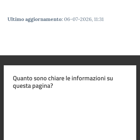
e media
Concorsi
Ultimo aggiornamento
:
06-07-2026, 11:31
Istituti di
formazione
Quanto sono chiare le informazioni su
questa pagina?
Valuta da 1 a 5 stelle