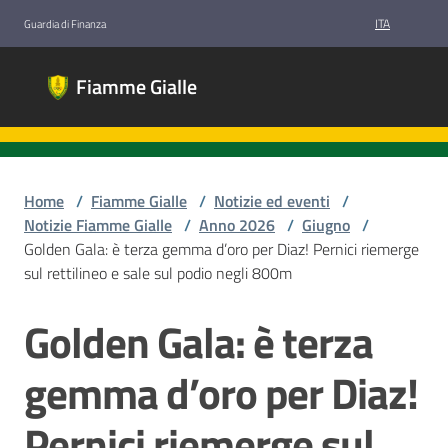
Vai al contenuto
Vai alla navigazione
Vai al footer
ITA
Guardia di Finanza
Fiamme
Fiamme Gialle
Gialle
Gruppi
Sportivi
Guardia di
Finanza
Home
/
Fiamme Gialle
/
Notizie ed eventi
/
Notizie Fiamme Gialle
/
Anno 2026
/
Giugno
/
Golden Gala: è terza gemma d’oro per Diaz! Pernici riemerge
sul rettilineo e sale sul podio negli 800m
Chi
siamo
Golden Gala: è terza
Salta al contenuto
gemma d’oro per Diaz!
Discipline
Pernici riemerge sul