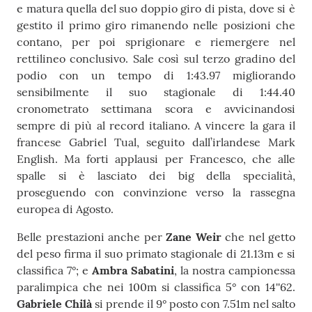
e matura quella del suo doppio giro di pista, dove si è
gestito il primo giro rimanendo nelle posizioni che
contano, per poi sprigionare e riemergere nel
rettilineo conclusivo. Sale così sul terzo gradino del
podio con un tempo di 1:43.97 migliorando
sensibilmente il suo stagionale di 1:44.40
cronometrato settimana scora e avvicinandosi
sempre di più al record italiano. A vincere la gara il
francese Gabriel Tual, seguito dall’irlandese Mark
English. Ma forti applausi per Francesco, che alle
spalle si è lasciato dei big della specialità,
proseguendo con convinzione verso la rassegna
europea di Agosto.
Belle prestazioni anche per
Zane Weir
che nel getto
del peso firma il suo primato stagionale di 21.13m e si
classifica 7°; e
Ambra Sabatini
, la nostra campionessa
paralimpica che nei 100m si classifica 5° con 14''62.
Gabriele Chilà
si prende il 9° posto con 7.51m nel salto