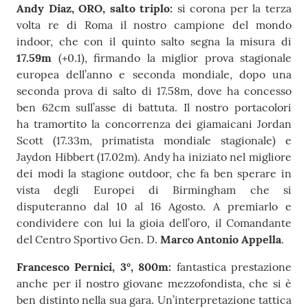
e media
Andy Diaz, ORO, salto triplo:
si corona per la terza
volta re di Roma il nostro campione del mondo
Concorsi
indoor, che con il quinto salto segna la misura di
17.59m
(+0.1), firmando la miglior prova stagionale
europea dell’anno e seconda mondiale, dopo una
Istituti di
seconda prova di salto di 17.58m, dove ha concesso
formazione
ben 62cm sull’asse di battuta. Il nostro portacolori
ha tramortito la concorrenza dei giamaicani Jordan
Scott (17.33m, primatista mondiale stagionale) e
Jaydon Hibbert (17.02m). Andy ha iniziato nel migliore
dei modi la stagione outdoor, che fa ben sperare in
vista degli Europei di Birmingham che si
disputeranno dal 10 al 16 Agosto. A premiarlo e
condividere con lui la gioia dell’oro, il Comandante
del Centro Sportivo Gen. D.
Marco Antonio Appella
.
Francesco Pernici, 3°, 800m:
fantastica prestazione
anche per il nostro giovane mezzofondista, che si è
ben distinto nella sua gara. Un’interpretazione tattica