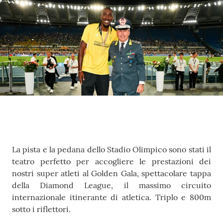
Fiamme
Gialle
Seguici
su
Chi siamo
Contenuto
La pista e la pedana dello Stadio Olimpico sono stati il
teatro perfetto per accogliere le prestazioni dei
nostri super atleti al Golden Gala, spettacolare tappa
Cosa facciamo
della Diamond League, il massimo circuito
internazionale itinerante di atletica. Triplo e 800m
sotto i riflettori.
Comunicazione