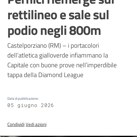
Sezioni
rettilineo e sale sul
giovanili
podio negli 800m
Paralimpico
Castelporziano (RM) – i portacolori 
dell’atletica gialloverde infiammano la 
Notizie
Capitale con buone prove nell’imperdibile 
ed
tappa della Diamond League
eventi
Data di pubblicazione
:
ANFI
05 giugno 2026
Atleti
Condividi
Vedi azioni
Medagliere