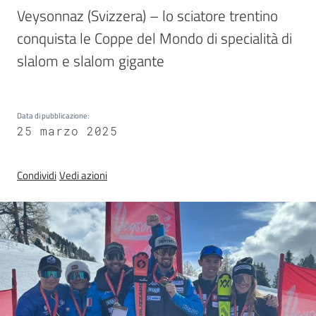
Sezioni
Veysonnaz (Svizzera) – lo sciatore trentino 
giovanili
conquista le Coppe del Mondo di specialità di 
slalom e slalom gigante
Paralimpico
Data di pubblicazione
:
25 marzo 2025
Notizie
ed
eventi
Condividi
Vedi azioni
ANFI
Atleti
Medagliere