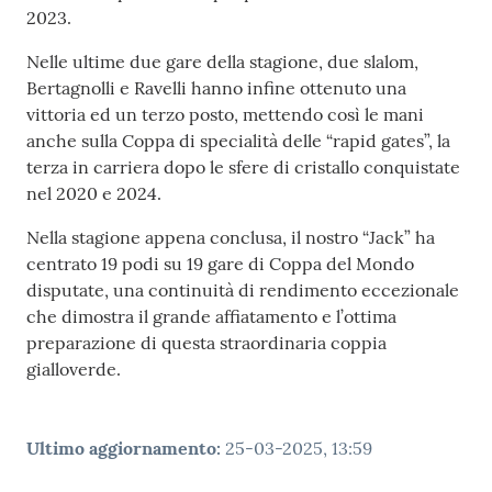
e media
2023.
Nelle ultime due gare della stagione, due slalom,
Concorsi
Bertagnolli e Ravelli hanno infine ottenuto una
vittoria ed un terzo posto, mettendo così le mani
Istituti di
anche sulla Coppa di specialità delle “rapid gates”, la
formazione
terza in carriera dopo le sfere di cristallo conquistate
nel 2020 e 2024.
Nella stagione appena conclusa, il nostro “Jack” ha
centrato 19 podi su 19 gare di Coppa del Mondo
disputate, una continuità di rendimento eccezionale
che dimostra il grande affiatamento e l’ottima
preparazione di questa straordinaria coppia
gialloverde.
Ultimo aggiornamento
:
25-03-2025, 13:59