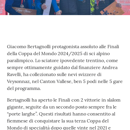
Fiamme
Gialle
Seguici
su
Contenuto
Giacomo Bertagnolli protagonista assoluto alle Finali
della Coppa del Mondo 2024/2025 di sci alpino
paralimpico. Lo sciatore ipovedente trentino, come
sempre ottimamente guidato dal finanziere Andrea
Ravelli, ha collezionato sulle nevi svizzere di
Veysonnaz, nel Canton Vallese, ben 5 podi nelle 5 gare
Chi siamo
del programma.
Bertagnolli ha aperto le Finali con 2 vittorie in slalom
Cosa facciamo
gigante, seguite da un secondo posto sempre fra le
“porte larghe”. Questi risultati hanno consentito al
fiemmese di conquistare la sua terza Coppa del
Comunicazione
Mondo di specialità dopo quelle vinte nel 2021 e