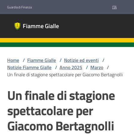
Vai al contenuto
Vai alla navigazione
Vai al footer
ITA
Guardia di Finanza
Fiamme
Fiamme Gialle
Gialle
Gruppi
Sportivi
Guardia di
Finanza
Home
/
Fiamme Gialle
/
Notizie ed eventi
/
Notizie Fiamme Gialle
/
Anno 2025
/
Marzo
/
Un finale di stagione spettacolare per Giacomo Bertagnolli
Chi
Un finale di stagione
Salta al contenuto
siamo
spettacolare per
Discipline
Giacomo Bertagnolli