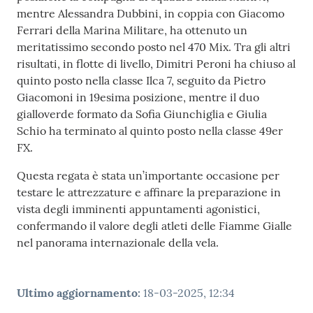
e media
mentre Alessandra Dubbini, in coppia con Giacomo
Ferrari della Marina Militare, ha ottenuto un
Concorsi
meritatissimo secondo posto nel 470 Mix. Tra gli altri
risultati, in flotte di livello, Dimitri Peroni ha chiuso al
Istituti di
quinto posto nella classe Ilca 7, seguito da Pietro
formazione
Giacomoni in 19esima posizione, mentre il duo
gialloverde formato da Sofia Giunchiglia e Giulia
Schio ha terminato al quinto posto nella classe 49er
FX.
Questa regata è stata un’importante occasione per
testare le attrezzature e affinare la preparazione in
vista degli imminenti appuntamenti agonistici,
confermando il valore degli atleti delle Fiamme Gialle
nel panorama internazionale della vela.
Ultimo aggiornamento
:
18-03-2025, 12:34