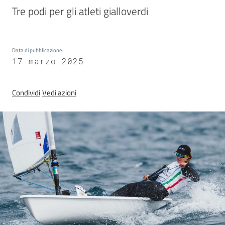
Sezioni
Tre podi per gli atleti gialloverdi
giovanili
Data di pubblicazione
:
Paralimpico
17 marzo 2025
Condividi
Vedi azioni
Notizie
ed
eventi
ANFI
Atleti
Medagliere