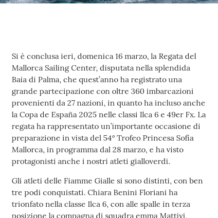
Fiamme
Gialle
Contenuto
Si è conclusa ieri, domenica 16 marzo, la Regata del
Seguici
Mallorca Sailing Center, disputata nella splendida
su
Baia di Palma, che quest’anno ha registrato una
grande partecipazione con oltre 360 imbarcazioni
provenienti da 27 nazioni, in quanto ha incluso anche
la Copa de España 2025 nelle classi Ilca 6 e 49er Fx. La
regata ha rappresentato un’importante occasione di
preparazione in vista del 54° Trofeo Princesa Sofía
Chi siamo
Mallorca, in programma dal 28 marzo, e ha visto
protagonisti anche i nostri atleti gialloverdi.
Cosa facciamo
Gli atleti delle Fiamme Gialle si sono distinti, con ben
tre podi conquistati. Chiara Benini Floriani ha
trionfato nella classe Ilca 6, con alle spalle in terza
Comunicazione
posizione la compagna di squadra emma Mattivi,