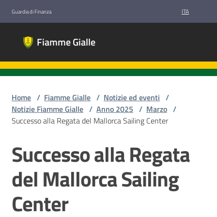
Vai al contenuto
Vai alla navigazione
Vai al footer
ITA
Guardia di Finanza
Fiamme
Fiamme Gialle
Gialle
Gruppi
Sportivi
Guardia di
Finanza
Home
/
Fiamme Gialle
/
Notizie ed eventi
/
Notizie Fiamme Gialle
/
Anno 2025
/
Marzo
/
Successo alla Regata del Mallorca Sailing Center
Chi
Successo alla Regata
Salta al contenuto
siamo
del Mallorca Sailing
Discipline
Center