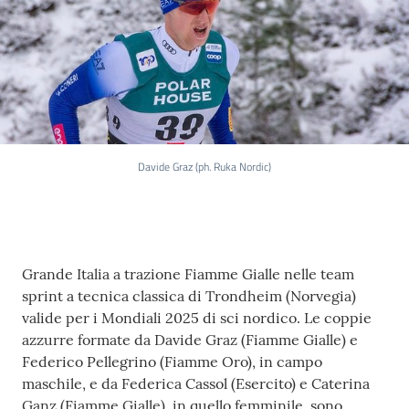
Fiamme
Gialle
Seguici
su
Davide Graz (ph. Ruka Nordic)
Chi siamo
Contenuto
Grande Italia a trazione Fiamme Gialle nelle team
sprint a tecnica classica di Trondheim (Norvegia)
valide per i Mondiali 2025 di sci nordico. Le coppie
Cosa facciamo
azzurre formate da Davide Graz (Fiamme Gialle) e
Federico Pellegrino (Fiamme Oro), in campo
maschile, e da Federica Cassol (Esercito) e Caterina
Comunicazione
Ganz (Fiamme Gialle), in quello femminile, sono