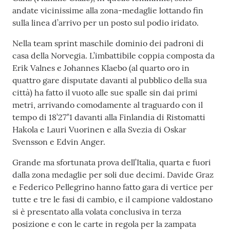
e media
andate vicinissime alla zona-medaglie lottando fin
sulla linea d’arrivo per un posto sul podio iridato.
Concorsi
Nella team sprint maschile dominio dei padroni di
casa della Norvegia. L’imbattibile coppia composta da
Istituti di
Erik Valnes e Johannes Klaebo (al quarto oro in
formazione
quattro gare disputate davanti al pubblico della sua
città) ha fatto il vuoto alle sue spalle sin dai primi
metri, arrivando comodamente al traguardo con il
tempo di 18’27″1 davanti alla Finlandia di Ristomatti
Hakola e Lauri Vuorinen e alla Svezia di Oskar
Svensson e Edvin Anger.
Grande ma sfortunata prova dell’Italia, quarta e fuori
dalla zona medaglie per soli due decimi. Davide Graz
e Federico Pellegrino hanno fatto gara di vertice per
tutte e tre le fasi di cambio, e il campione valdostano
si è presentato alla volata conclusiva in terza
posizione e con le carte in regola per la zampata