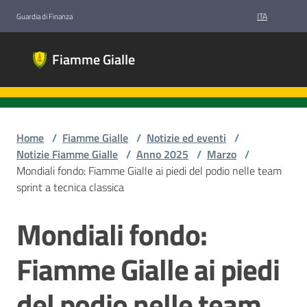
Vai al contenuto
Vai alla navigazione
Vai al footer
ITA
Guardia di Finanza
Fiamme
Fiamme Gialle
Gialle
Gruppi
Sportivi
Guardia di
Finanza
Home
/
Fiamme Gialle
/
Notizie ed eventi
/
Notizie Fiamme Gialle
/
Anno 2025
/
Marzo
/
Mondiali fondo: Fiamme Gialle ai piedi del podio nelle team
sprint a tecnica classica
Chi
siamo
Mondiali fondo:
Salta al contenuto
Fiamme Gialle ai piedi
Discipline
del podio nelle team