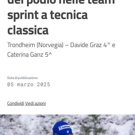
Sezioni
sprint a tecnica
giovanili
classica
Paralimpico
Trondheim (Norvegia) – Davide Graz 4° e 
Caterina Ganz 5^
Notizie
ed
eventi
Data di pubblicazione
:
05 marzo 2025
ANFI
Condividi
Vedi azioni
Atleti
Medagliere