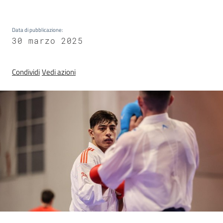
Sezioni
giovanili
Data di pubblicazione
:
30 marzo 2025
Paralimpico
Condividi
Vedi azioni
Notizie
ed
eventi
ANFI
Atleti
Medagliere