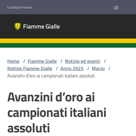
Vai al contenuto
Vai alla navigazione
Vai al footer
ITA
Guardia di Finanza
Fiamme
Fiamme Gialle
Gialle
Gruppi
Sportivi
Guardia di
Finanza
Home
/
Fiamme Gialle
/
Notizie ed eventi
/
Notizie Fiamme Gialle
/
Anno 2025
/
Marzo
/
Avanzini d’oro ai campionati italiani assoluti
Chi
Avanzini d’oro ai
Salta al contenuto
siamo
campionati italiani
Discipline
assoluti