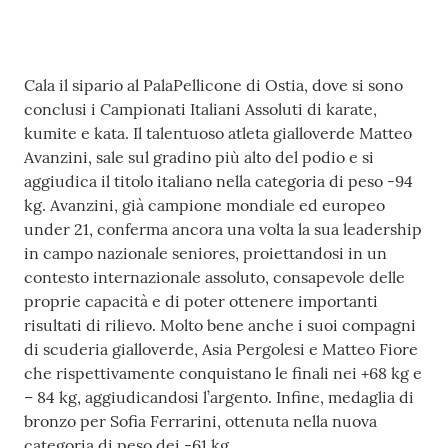
Fiamme
Gialle
Contenuto
Cala il sipario al PalaPellicone di Ostia, dove si sono
conclusi i Campionati Italiani Assoluti di karate,
Seguici
kumite e kata. Il talentuoso atleta gialloverde Matteo
su
Avanzini, sale sul gradino più alto del podio e si
aggiudica il titolo italiano nella categoria di peso -94
kg. Avanzini, già campione mondiale ed europeo
under 21, conferma ancora una volta la sua leadership
in campo nazionale seniores, proiettandosi in un
contesto internazionale assoluto, consapevole delle
Chi siamo
proprie capacità e di poter ottenere importanti
risultati di rilievo. Molto bene anche i suoi compagni
di scuderia gialloverde, Asia Pergolesi e Matteo Fiore
Cosa facciamo
che rispettivamente conquistano le finali nei +68 kg e
– 84 kg, aggiudicandosi l’argento. Infine, medaglia di
bronzo per Sofia Ferrarini, ottenuta nella nuova
Comunicazione
categoria di peso dei -61 kg.