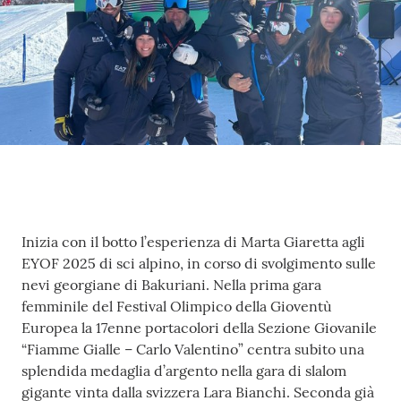
Fiamme
Gialle
Seguici
su
Contenuto
Inizia con il botto l’esperienza di Marta Giaretta agli
Chi siamo
EYOF 2025 di sci alpino, in corso di svolgimento sulle
nevi georgiane di Bakuriani. Nella prima gara
femminile del Festival Olimpico della Gioventù
Cosa facciamo
Europea la 17enne portacolori della Sezione Giovanile
“Fiamme Gialle – Carlo Valentino” centra subito una
splendida medaglia d’argento nella gara di slalom
Comunicazione
gigante vinta dalla svizzera Lara Bianchi. Seconda già