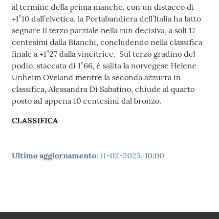
e media
al termine della prima manche, con un distacco di
+1”10 dall’elvetica, la Portabandiera dell’Italia ha fatto
Concorsi
segnare il terzo parziale nella run decisiva, a soli 17
centesimi dalla Bianchi, concludendo nella classifica
Istituti di
finale a +1”27 dalla vincitrice. Sul terzo gradino del
formazione
podio, staccata di 1”66, è salita la norvegese Helene
Unheim Oveland mentre la seconda azzurra in
classifica, Alessandra Di Sabatino, chiude al quarto
posto ad appena 10 centesimi dal bronzo.
CLASSIFICA
Ultimo aggiornamento
:
11-02-2025, 10:00