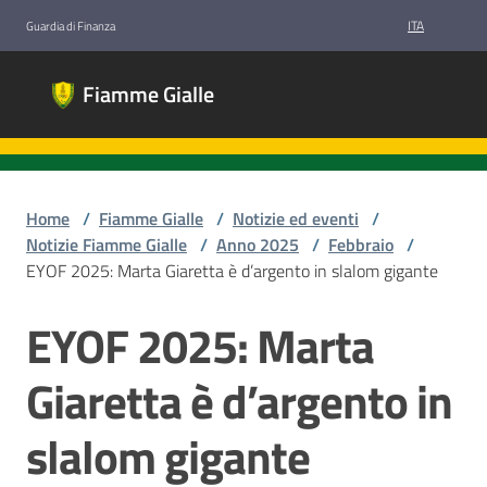
Vai al contenuto
Vai alla navigazione
Vai al footer
ITA
Guardia di Finanza
Fiamme
Fiamme Gialle
Gialle
Gruppi
Sportivi
Guardia di
Finanza
Home
/
Fiamme Gialle
/
Notizie ed eventi
/
Notizie Fiamme Gialle
/
Anno 2025
/
Febbraio
/
EYOF 2025: Marta Giaretta è d’argento in slalom gigante
Chi
EYOF 2025: Marta
Salta al contenuto
siamo
Giaretta è d’argento in
Discipline
slalom gigante