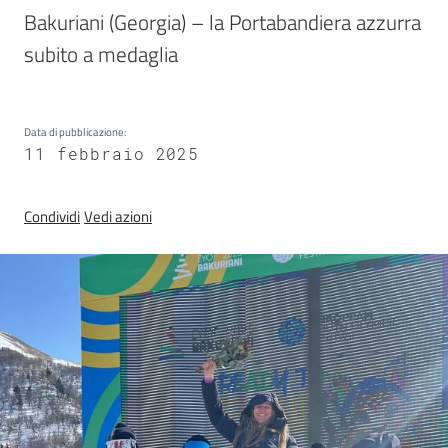
Sezioni
Bakuriani (Georgia) – la Portabandiera azzurra 
giovanili
subito a medaglia
Paralimpico
Data di pubblicazione
:
11 febbraio 2025
Notizie
Condividi
Vedi azioni
ed
eventi
ANFI
Atleti
Medagliere