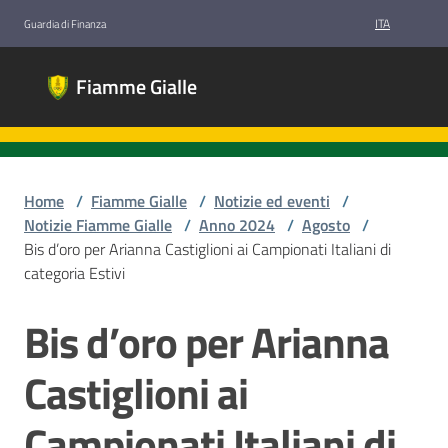
Vai al contenuto
Vai alla navigazione
Vai al footer
ITA
Guardia di Finanza
Fiamme
Fiamme Gialle
Gialle
Gruppi
Sportivi
Guardia di
Finanza
Home
/
Fiamme Gialle
/
Notizie ed eventi
/
Notizie Fiamme Gialle
/
Anno 2024
/
Agosto
/
Bis d’oro per Arianna Castiglioni ai Campionati Italiani di
categoria Estivi
Chi
siamo
Bis d’oro per Arianna
Salta al contenuto
Castiglioni ai
Discipline
Campionati Italiani di