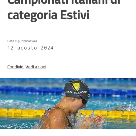
Sezioni
categoria Estivi
giovanili
Paralimpico
Data di pubblicazione
:
12 agosto 2024
Notizie
Condividi
Vedi azioni
ed
eventi
ANFI
Atleti
Medagliere