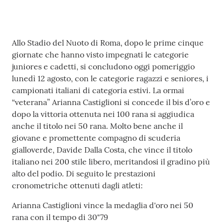
Fiamme
Gialle
Contenuto
Allo Stadio del Nuoto di Roma, dopo le prime cinque
giornate che hanno visto impegnati le categorie
Seguici
juniores e cadetti, si concludono oggi pomeriggio
su
lunedì 12 agosto, con le categorie ragazzi e seniores, i
campionati italiani di categoria estivi. La ormai
“veterana” Arianna Castiglioni si concede il bis d’oro e
dopo la vittoria ottenuta nei 100 rana si aggiudica
anche il titolo nei 50 rana. Molto bene anche il
giovane e promettente compagno di scuderia
Chi siamo
gialloverde, Davide Dalla Costa, che vince il titolo
italiano nei 200 stile libero, meritandosi il gradino più
alto del podio. Di seguito le prestazioni
Cosa facciamo
cronometriche ottenuti dagli atleti:
Arianna Castiglioni vince la medaglia d'oro nei 50
Comunicazione
rana con il tempo di 30"79