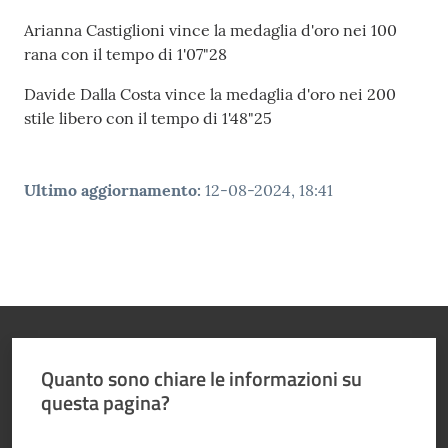
e media
Arianna Castiglioni vince la medaglia d'oro nei 100
rana con il tempo di 1'07"28
Concorsi
Davide Dalla Costa vince la medaglia d'oro nei 200
Istituti di
stile libero con il tempo di 1'48"25
formazione
Ultimo aggiornamento
:
12-08-2024, 18:41
Quanto sono chiare le informazioni su
questa pagina?
Valuta da 1 a 5 stelle