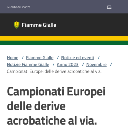
Vai al contenuto
Vai alla navigazione
Vai al footer
ITA
Guardia di Finanza
Fiamme
Fiamme Gialle
Gialle
Gruppi
Sportivi
Guardia di
Finanza
Home
/
Fiamme Gialle
/
Notizie ed eventi
/
Notizie Fiamme Gialle
/
Anno 2023
/
Novembre
/
Campionati Europei delle derive acrobatiche al via.
Chi
Campionati Europei
Salta al contenuto
siamo
delle derive
Discipline
acrobatiche al via.