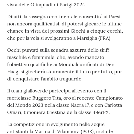
Fiamme
vista delle Olimpiadi di Parigi 2024.
Gialle
Difatti, la rassegna continentale consentirà ai Paesi
non ancora qualificatisi, di potersi giocare le ultime
chance in vista dei prossimi Giochi a cinque cerchi,
Seguici
che per la vela si svolgeranno a Marsiglia (FRA).
su
Occhi puntati sulla squadra azzurra dello skiff
maschile e femminile, che, avendo mancato
l’obiettivo qualifiche ai Mondiali unificati di Den
Haag, si giocherà sicuramente il tutto per tutto, pur
di conquistare l’ambito traguardo.
Chi siamo
Il team gialloverde partecipa all’evento con il
fuoriclasse Ruggero Tita, oro al recente Campionato
del Mondo 2023 nella classe Nacra 17, e con Carlotta
Cosa facciamo
Omari, timoniera triestina della classe 49erFX.
La competizione in svolgimento nelle acque
Comunicazione
antistanti la Marina di Vilamoura (POR), include