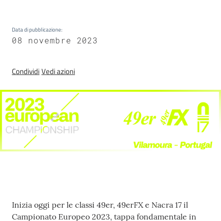
Sezioni
giovanili
Data di pubblicazione
:
08 novembre 2023
Paralimpico
Condividi
Vedi azioni
Notizie
ed
eventi
ANFI
Atleti
Contenuto
Inizia oggi per le classi 49er, 49erFX e Nacra 17 il
Medagliere
Campionato Europeo 2023, tappa fondamentale in