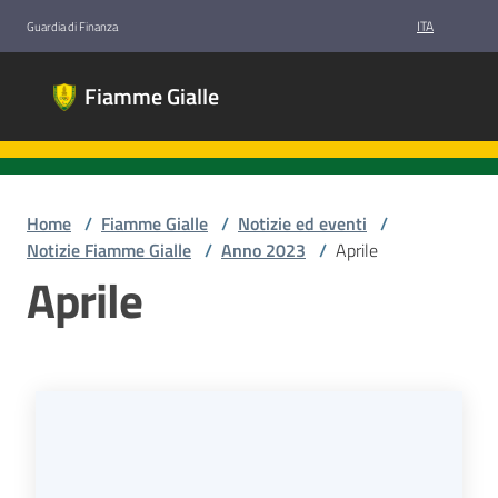
Vai al contenuto
Vai alla navigazione
Vai al footer
ITA
Guardia di Finanza
Fiamme
Fiamme Gialle
Gialle
Gruppi
Sportivi
Guardia di
Finanza
Home
/
Fiamme Gialle
/
Notizie ed eventi
/
Notizie Fiamme Gialle
/
Anno 2023
/
Aprile
Aprile
Chi
siamo
Discipline