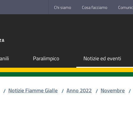
Chi siamo
Cosa facciamo
Comunic
ZA
anili
Paralimpico
Notizie ed eventi
Notizie Fiamme Gialle
Anno 2022
Novembre
/
/
/
/