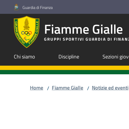
Vai al contenuto
Vai alla navigazione
Vai al footer
Guardia di Finanza
Fiamme Gialle
GRUPPI SPORTIVI GUARDIA DI FINAN
Chi siamo
Discipline
Sezioni giov
Home
Fiamme Gialle
Notizie ed eventi
/
/
Salta al contenuto