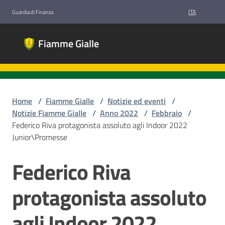
Vai al contenuto
Vai alla navigazione
Vai al footer
ITA
Guardia di Finanza
Fiamme
Fiamme Gialle
Gialle
Gruppi
Sportivi
Guardia di
Finanza
Home
/
Fiamme Gialle
/
Notizie ed eventi
/
Notizie Fiamme Gialle
/
Anno 2022
/
Febbraio
/
Federico Riva protagonista assoluto agli Indoor 2022
Junior\Promesse
Chi
siamo
Federico Riva
Salta al contenuto
protagonista assoluto
Discipline
agli Indoor 2022