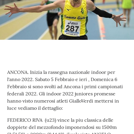
Fiamme
Gialle
Seguici
su
Contenuto
ANCONA. Inizia la rassegna nazionale indoor per
l'anno 2022. Sabato 5 Febbraio e ieri , Domenica 6
Chi siamo
Febbraio si sono svolti ad Ancona i primi campionati
federali 2022. Gli indoor 2022 juniores promesse
hanno visto numerosi atleti GialloVerdi mettersi in
Cosa facciamo
luce vediamo il dettaglio:
FEDERICO RIVA (u23) vince la piu classica delle
doppiete del mezzofondo imponendosi su 1500m
Comunicazione