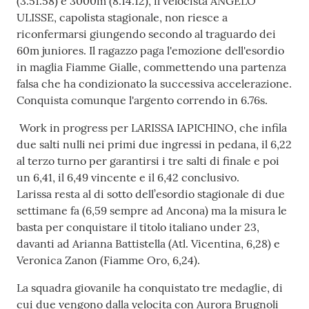
(3.51.58) e 3000m (8.14.12), il velocista ANGELO
e media
ULISSE, capolista stagionale, non riesce a
riconfermarsi giungendo secondo al traguardo dei
Concorsi
60m juniores. Il ragazzo paga l'emozione dell'esordio
in maglia Fiamme Gialle, commettendo una partenza
Istituti di
falsa che ha condizionato la successiva accelerazione.
formazione
Conquista comunque l'argento correndo in 6.76s.
Work in progress per LARISSA IAPICHINO, che infila
due salti nulli nei primi due ingressi in pedana, il 6,22
al terzo turno per garantirsi i tre salti di finale e poi
un 6,41, il 6,49 vincente e il 6,42 conclusivo.
Larissa resta al di sotto dell’esordio stagionale di due
settimane fa (6,59 sempre ad Ancona) ma la misura le
basta per conquistare il titolo italiano under 23,
davanti ad Arianna Battistella (Atl. Vicentina, 6,28) e
Veronica Zanon (Fiamme Oro, 6,24).
La squadra giovanile ha conquistato tre medaglie, di
cui due vengono dalla velocita con Aurora Brugnoli