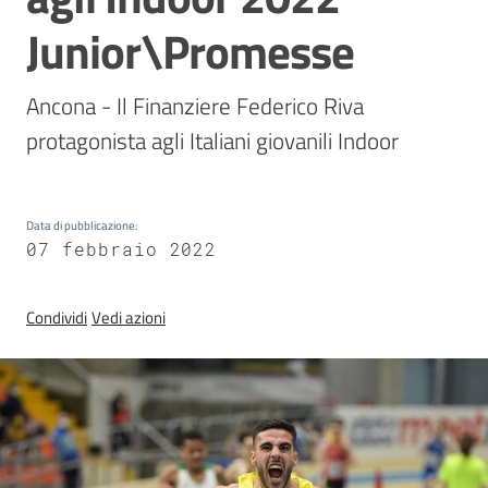
Sezioni
Junior\Promesse
giovanili
Ancona - Il Finanziere Federico Riva 
Paralimpico
protagonista agli Italiani giovanili Indoor
Notizie
Data di pubblicazione
:
ed
07 febbraio 2022
eventi
Condividi
Vedi azioni
ANFI
Atleti
Medagliere