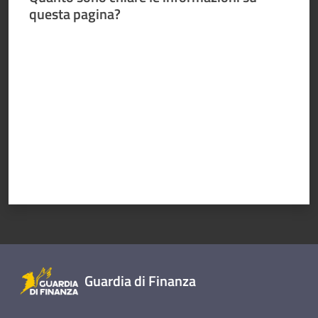
questa pagina?
Sezioni
giovanili
Valuta da 1 a 5 stelle
Paralimpico
Notizie
ed
eventi
ANFI
Atleti
Guardia di Finanza
Medagliere