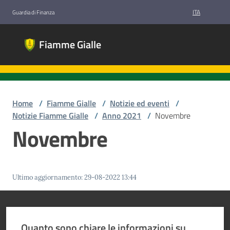
Vai al contenuto
Vai alla navigazione
Vai al footer
ITA
Guardia di Finanza
Fiamme
Fiamme Gialle
Gialle
Gruppi
Sportivi
Guardia di
Finanza
Home
/
Fiamme Gialle
/
Notizie ed eventi
/
Notizie Fiamme Gialle
/
Anno 2021
/
Novembre
Novembre
Chi
siamo
Ultimo aggiornamento
:
29-08-2022 13:44
Discipline
Quanto sono chiare le informazioni su